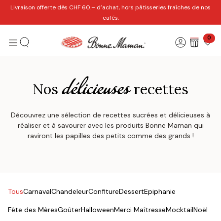
Se rendre au contenu
Livraison offerte dès CHF 60.– d’achat, hors pâtisseries fraîches de nos
cafés.
0
délicieuses
Nos
recettes
Découvrez une sélection de recettes sucrées et délicieuses à
réaliser et à savourer avec les produits Bonne Maman qui
raviront les papilles des petits comme des grands !
Tous
Carnaval
Chandeleur
Confiture
Dessert
Epiphanie
Fête des Mères
Goûter
Halloween
Merci Maîtresse
Mocktail
Noël