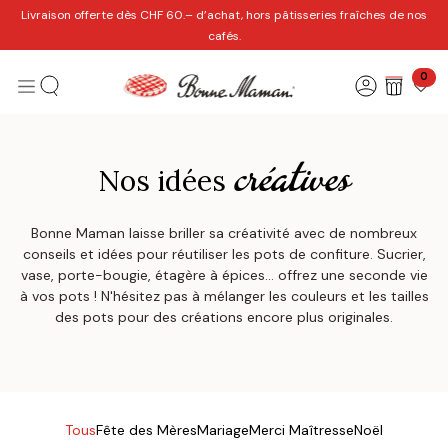
Se rendre au contenu
Livraison offerte dès CHF 60.– d’achat, hors pâtisseries fraîches de nos
cafés.
0
créatives
Nos idées
Bonne Maman laisse briller sa créativité avec de nombreux
conseils et idées pour réutiliser les pots de confiture. Sucrier,
vase, porte-bougie, étagère à épices… offrez une seconde vie
à vos pots ! N'hésitez pas à mélanger les couleurs et les tailles
des pots pour des créations encore plus originales.
Tous
Fête des Mères
Mariage
Merci Maîtresse
Noël