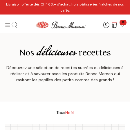
Se rendre au contenu
Livraison offerte dès CHF 60.– d’achat, hors pâtisseries fraîches de nos
cafés.
0
délicieuses
Nos
recettes
Découvrez une sélection de recettes sucrées et délicieuses à
réaliser et à savourer avec les produits Bonne Maman qui
raviront les papilles des petits comme des grands !
Tous
Noël