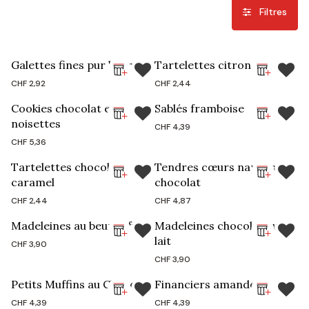
Filtres
Galettes fines pur beurre
Tartelettes citron
CHF
2,92
CHF
2,44
Cookies chocolat et
Sablés framboise
noisettes
CHF
4,39
CHF
5,36
Tartelettes chocolats
Tendres cœurs nappés au
caramel
chocolat
CHF
2,44
CHF
4,87
Madeleines au beurre frais
Madeleines chocolat au
lait
CHF
3,90
CHF
3,90
Petits Muffins au Chocolat
Financiers amandes
CHF
4,39
CHF
4,39