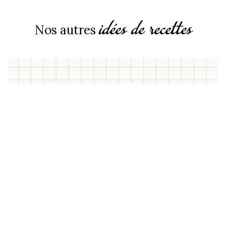
idées de recettes
Nos autres
Bâtonnets glacés à la Pâte à tartiner
Bonne Maman
20 min
Difficile
Shots vitaminés à la Confiture
d’oranges amères Bonne Maman