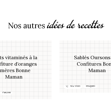
idées de recettes
Nos autres
s vitaminés à la
Sablés Oursons
fiture d’oranges
Confitures Bo
amères Bonne
Maman
Maman
40 min
Moyen
Facile