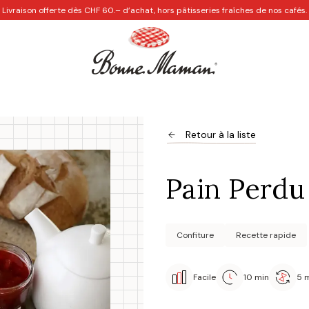
Livraison offerte dès CHF 60.– d’achat, hors pâtisseries fraîches de nos cafés.
Les Cafés
Personnalisation
Recettes créatives
Idées
Retour à la liste
Pain Perdu
Confiture
Recette rapide
Facile
10 min
5 