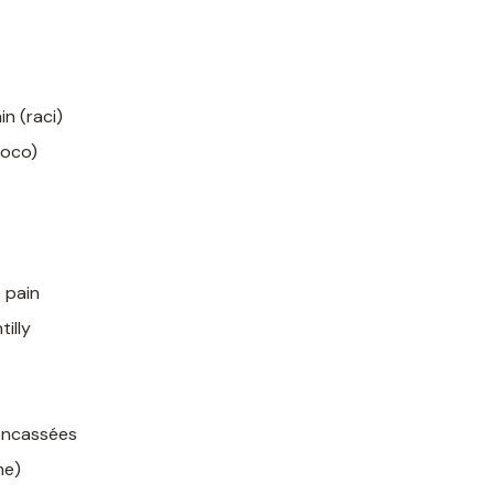
n (raci)
coco)
 pain
illy
oncassées
me)