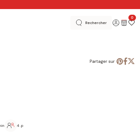
0
Rechercher
 créatives
En magasins
Merci
Basel Editions
Partager sur
min
4 .p