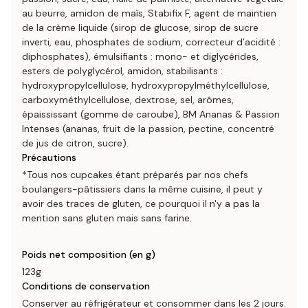
au beurre, amidon de maïs, Stabifix F, agent de maintien
de la crème liquide (sirop de glucose, sirop de sucre
inverti, eau, phosphates de sodium, correcteur d’acidité :
diphosphates), émulsifiants : mono- et diglycérides,
esters de polyglycérol, amidon, stabilisants :
hydroxypropylcellulose, hydroxypropylméthylcellulose,
carboxyméthylcellulose, dextrose, sel, arômes,
épaississant (gomme de caroube), BM Ananas & Passion
Intenses (ananas, fruit de la passion, pectine, concentré
de jus de citron, sucre).
Précautions
*Tous nos cupcakes étant préparés par nos chefs
boulangers-pâtissiers dans la même cuisine, il peut y
avoir des traces de gluten, ce pourquoi il n'y a pas la
mention sans gluten mais sans farine.
Poids net composition (en g)
123g
Conditions de conservation
Conserver au réfrigérateur et consommer dans les 2 jours.