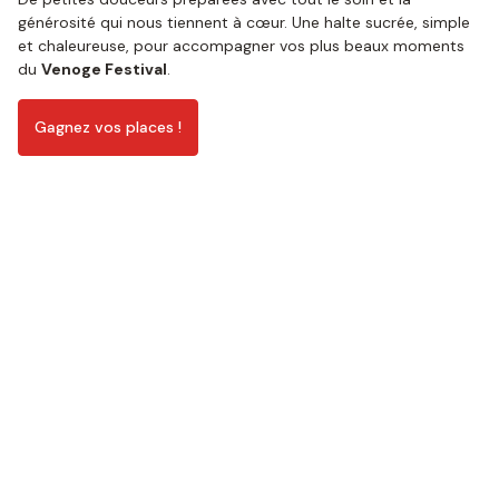
générosité qui nous tiennent à cœur. Une halte sucrée, simple
et chaleureuse, pour accompagner vos plus beaux moments
du
Venoge Festival
. ​
Gagnez vos places !
moments
Merci pour ces
de partage
et de gourmandise !