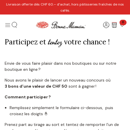
Se rendre au contenu
Livraison offerte dès CHF 60.– d’achat, hors pâtisseries fraîches de nos
cafés.
0
tentez
Participez et
votre chance !
Envie de vous faire plaisir dans nos boutiques ou sur notre
boutique en ligne ?
Nous avons le plaisir de lancer un nouveau concours où
3 bons d’une valeur de CHF 50
sont à gagner !
Comment participer ?
Remplissez simplement le formulaire ci-dessous, puis
croisez les doigts 🤞
Prenez part au tirage au sort et tentez de remporter l’un de