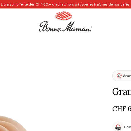
Livraison offerte dès CHF 60.– d’achat, hors pâtisseries fraîches de nos cafés.
Les Cafés
Personnalisation
Recettes créatives
Idées
Gra
Gran
CHF
Des