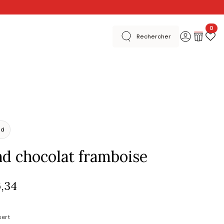
0
Rechercher
 créatives
En magasins
Merci
Basel Editions
nd
d chocolat framboise
6,34
sert