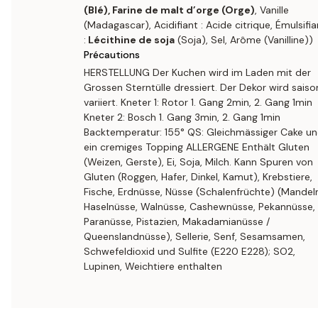
(Blé), Farine de malt d’orge (Orge)
, Vanille
(Madagascar), Acidifiant : Acide citrique, Émulsifia
:
Lécithine de soja
(Soja), Sel, Arôme (Vanilline))
Précautions
HERSTELLUNG Der Kuchen wird im Laden mit der
Grossen Sterntülle dressiert. Der Dekor wird saiso
variiert. Kneter 1: Rotor 1. Gang 2min, 2. Gang 1min
Kneter 2: Bosch 1. Gang 3min, 2. Gang 1min
Backtemperatur: 155° QS: Gleichmässiger Cake u
ein cremiges Topping ALLERGENE Enthält Gluten
(Weizen, Gerste), Ei, Soja, Milch. Kann Spuren von
Gluten (Roggen, Hafer, Dinkel, Kamut), Krebstiere,
Fische, Erdnüsse, Nüsse (Schalenfrüchte) (Mandel
Haselnüsse, Walnüsse, Cashewnüsse, Pekannüsse,
Paranüsse, Pistazien, Makadamianüsse /
Queenslandnüsse), Sellerie, Senf, Sesamsamen,
Schwefeldioxid und Sulfite (E220 E228); SO2,
Lupinen, Weichtiere enthalten