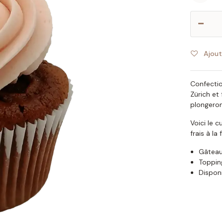
Ajout
Confectio
Zürich et
plongeron
Voici le 
frais à la
Gâteau
Topping
Disponi