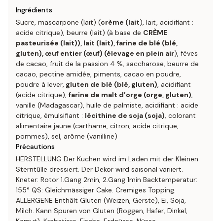
Ingrédients
Sucre, mascarpone (lait) (
crème (lait
), lait, acidifiant :
acide citrique), beurre (lait) (à base de
CRÈME
pasteurisée (lait)), lait (lait), farine de blé (blé,
gluten), œuf entier (œuf) (élevage en plein air
), fèves
de cacao, fruit de la passion 4 %, saccharose, beurre de
cacao, pectine amidée, piments, cacao en poudre,
poudre à lever,
gluten de blé (blé, gluten)
, acidifiant
(acide citrique),
farine de malt d’orge (orge, gluten)
,
vanille (Madagascar), huile de palmiste, acidifiant : acide
citrique, émulsifiant :
lécithine de soja (soja)
, colorant
alimentaire jaune (carthame, citron, acide citrique,
pommes), sel, arôme (vanilline)
Précautions
HERSTELLUNG Der Kuchen wird im Laden mit der Kleinen
Sterntülle dressiert. Der Dekor wird saisonal variiert.
Kneter: Rotor 1.Gang 2min, 2.Gang 1min Backtemperatur:
155° QS: Gleichmässiger Cake. Cremiges Topping.
ALLERGENE Enthält Gluten (Weizen, Gerste), Ei, Soja,
Milch. Kann Spuren von Gluten (Roggen, Hafer, Dinkel,