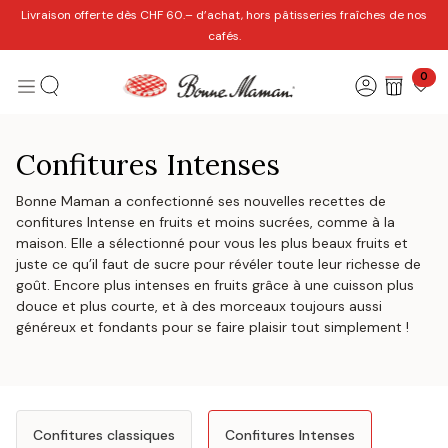
Se rendre au contenu
Livraison offerte dès CHF 60.– d’achat, hors pâtisseries fraîches de nos
cafés.
0
Confitures Intenses
Bonne Maman a confectionné ses nouvelles recettes de
confitures Intense en fruits et moins sucrées, comme à la
maison. Elle a sélectionné pour vous les plus beaux fruits et
juste ce qu’il faut de sucre pour révéler toute leur richesse de
goût. Encore plus intenses en fruits grâce à une cuisson plus
douce et plus courte, et à des morceaux toujours aussi
généreux et fondants pour se faire plaisir tout simplement !
Confitures classiques
Confitures Intenses