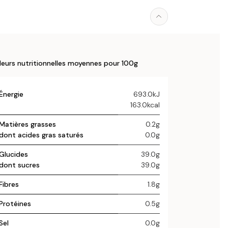
leurs nutritionnelles moyennes pour 100g
Énergie
693.0kJ
163.0kcal
Matières grasses
0.2g
dont acides gras saturés
0.0g
Glucides
39.0g
dont sucres
39.0g
Fibres
1.8g
Protéines
0.5g
Sel
0.0g