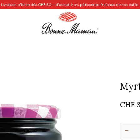
Livraison offerte dès CHF 60.– d’achat, hors pâtisseries fraîches de nos cafés.
Les Cafés
Personnalisation
Recettes créatives
Idées
Myrt
CHF