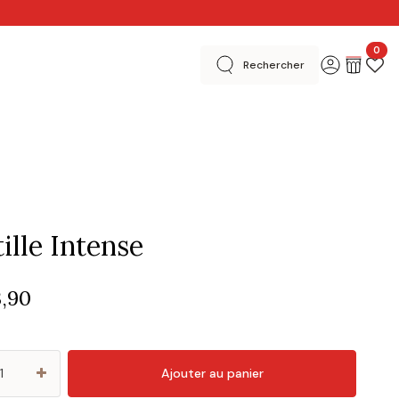
0
Rechercher
 créatives
En magasins
Merci
Basel Editions
ille Intense
3,90
Ajouter au panier