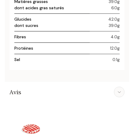
Matières grasses
39.0g
dont acides gras saturés
6.0g
Glucides
42.0g
dont sucres
39.0g
Fibres
4.0g
Protéines
12.0g
Sel
0.1g
Avis