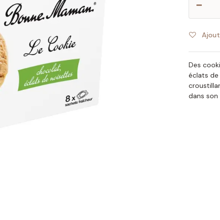
Ajout
Des cooki
éclats de
croustill
dans son 