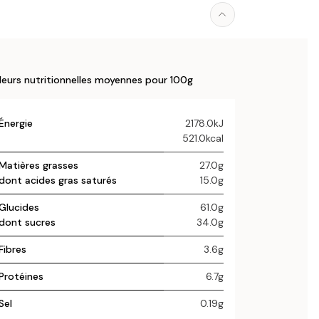
leurs nutritionnelles moyennes pour 100g
Énergie
2178.0kJ
521.0kcal
Matières grasses
27.0g
dont acides gras saturés
15.0g
Glucides
61.0g
dont sucres
34.0g
Fibres
3.6g
Protéines
6.7g
Sel
0.19g