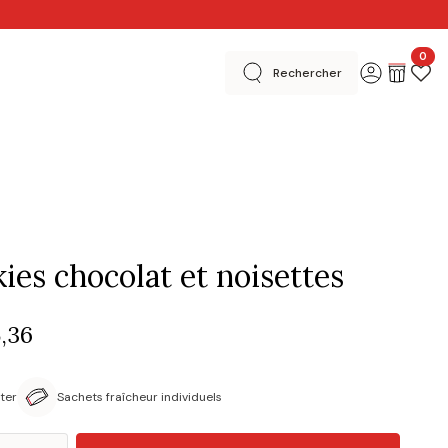
0
Rechercher
 créatives
En magasins
Merci
Basel Editions
ies chocolat et noisettes
,36
ter
Sachets fraîcheur individuels