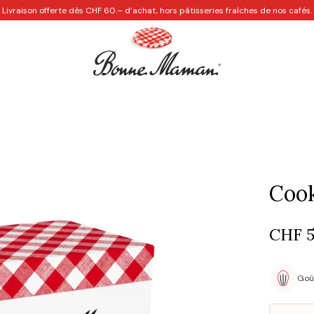
Livraison offerte dès CHF 60.– d’achat, hors pâtisseries fraîches de nos cafés.
Les Cafés
Personnalisation
Recettes créatives
Idées
Cook
CHF
5
Goû