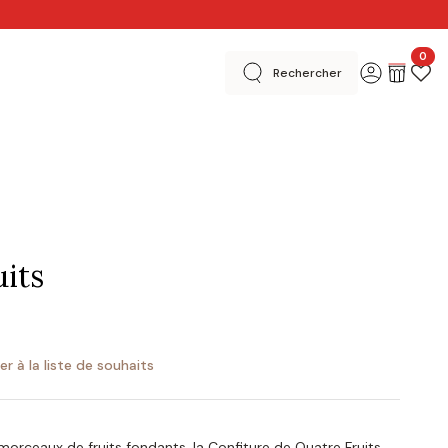
0
Rechercher
 créatives
En magasins
Merci
Basel Editions
uits
er à la liste de souhaits
morceaux de fruits fondants, la Confiture de Quatre Fruits