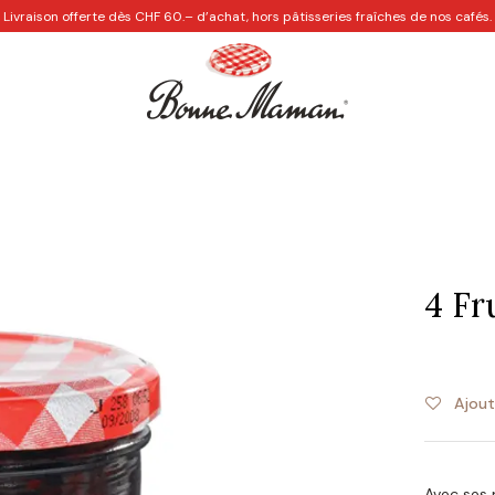
Livraison offerte dès CHF 60.– d’achat, hors pâtisseries fraîches de nos cafés.
Les Cafés
Personnalisation
Recettes créatives
Idées
4 Fr
Ajout
Avec ses 