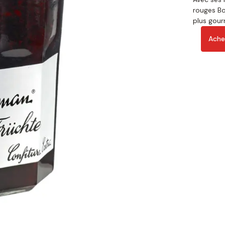
rouges Bo
plus gou
Ache