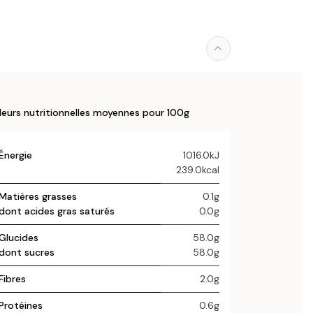
leurs nutritionnelles moyennes pour 100g
Énergie
1016.0kJ
239.0kcal
Matières grasses
0.1g
dont acides gras saturés
0.0g
Glucides
58.0g
dont sucres
58.0g
Fibres
2.0g
Protéines
0.6g