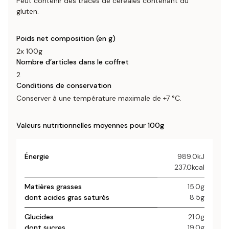
Peut contenir des traces de céréales contenant du
gluten.
Poids net composition (en g)
2x 100g
Nombre d’articles dans le coffret
2
Conditions de conservation
Conserver à une température maximale de +7 °C.
Valeurs nutritionnelles moyennes pour 100g
Énergie
989.0kJ
237.0kcal
Matières grasses
15.0g
dont acides gras saturés
8.5g
Glucides
21.0g
dont sucres
19.0g