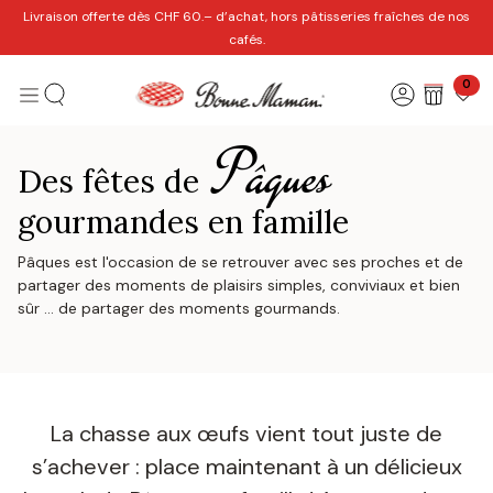
Se rendre au contenu
Livraison offerte dès CHF 60.– d’achat, hors pâtisseries fraîches de nos
cafés.
0
Pâques
Des fêtes de
gourmandes en famille
Pâques est l'occasion de se retrouver avec ses proches et de
partager des moments de plaisirs simples, conviviaux et bien
sûr ... de partager des moments gourmands.
La chasse aux œufs vient tout juste de
s’achever : place maintenant à un délicieux