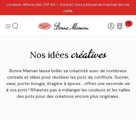
Se rendre au contenu
Livraison offerte dès CHF 60.– d’achat, hors pâtisseries fraîches de nos
cafés.
0
créatives
Nos idées
Bonne Maman laisse briller sa créativité avec de nombreux
conseils et idées pour réutiliser les pots de confiture. Sucrier,
vase, porte-bougie, étagère à épices… offrez une seconde vie
à vos pots ! N'hésitez pas à mélanger les couleurs et les tailles
des pots pour des créations encore plus originales.