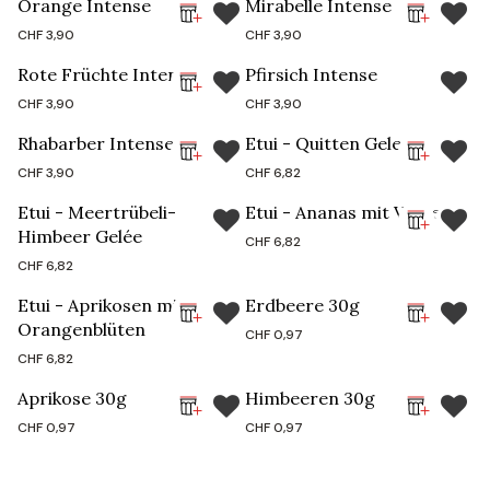
Orange Intense
Mirabelle Intense
CHF
3,90
CHF
3,90
Rote Früchte Intense
Pfirsich Intense
CHF
3,90
CHF
3,90
Rhabarber Intense
Etui - Quitten Gelee
CHF
3,90
CHF
6,82
Etui - Meertrübeli-
Etui - Ananas mit Verveine
Limitierte Auflage
Himbeer Gelée
CHF
6,82
CHF
6,82
Etui - Aprikosen mit
Erdbeere 30g
Limitierte Auflage
Orangenblüten
CHF
0,97
CHF
6,82
Aprikose 30g
Himbeeren 30g
CHF
0,97
CHF
0,97