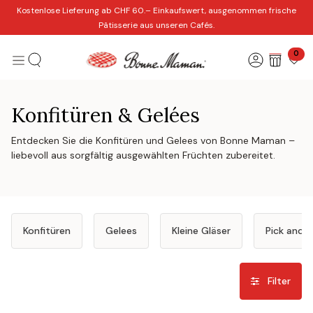
Zum Inhalt springen
Kostenlose Lieferung ab CHF 60.– Einkaufswert, ausgenommen frische
Pâtisserie aus unseren Cafés.
0
Konfitüren & Gelées
Entdecken Sie die Konfitüren und Gelees von Bonne Maman –
liebevoll aus sorgfältig ausgewählten Früchten zubereitet.
Konfitüren
Gelees
Kleine Gläser
Pick and M
Filter