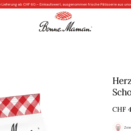
 Lieferung ab CHF 60.– Einkaufswert, ausgenommen frische Pâtisserie aus uns
Die Cafés
Individuelle Gestaltung
Kreative Rezepte
Kre
Herz
Sch
CHF
4
Zvie