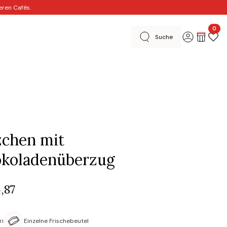
eren Cafés.
0
Suche
ative Ideen
Im Handel erhältlich
Merci
Basel Editions
chen mit
okoladenüberzug
,87
ri
Einzelne Frischebeutel