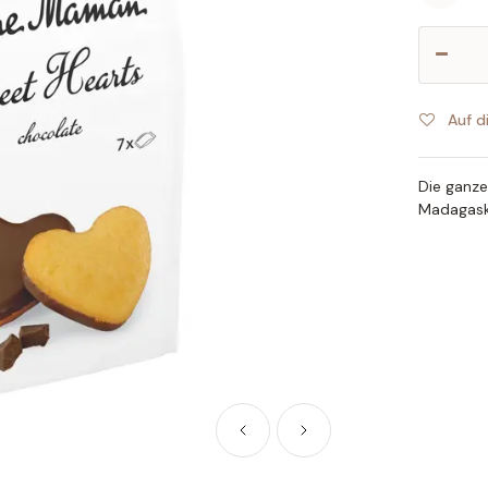
Auf d
Die ganze
Madagaska