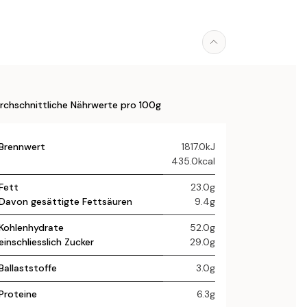
rchschnittliche Nährwerte pro 100g
Brennwert
1817.0kJ
435.0kcal
Fett
23.0g
Davon gesättigte Fettsäuren
9.4g
Kohlenhydrate
52.0g
einschliesslich Zucker
29.0g
Ballaststoffe
3.0g
Proteine
6.3g