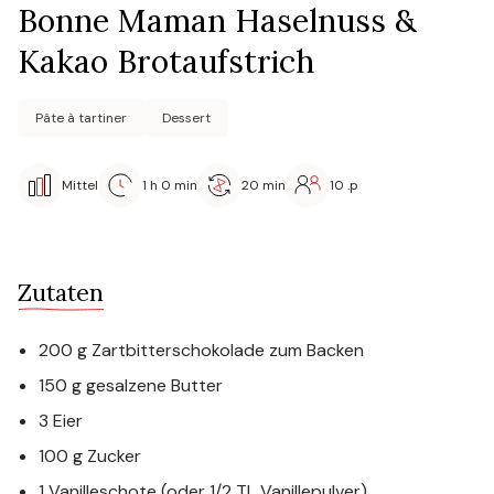
Bonne Maman Haselnuss &
Kakao Brotaufstrich
Pâte à tartiner
Dessert
Mittel
1 h 0 min
20 min
10 .p
Zutaten
200 g Zartbitterschokolade zum Backen
150 g gesalzene Butter
3 Eier
100 g Zucker
1 Vanilleschote (oder 1/2 TL Vanillepulver)