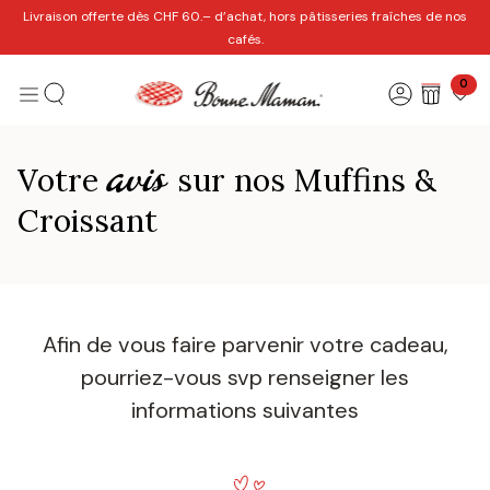
Se rendre au contenu
Livraison offerte dès CHF 60.– d’achat, hors pâtisseries fraîches de nos
cafés.
0
avis
Votre
sur nos Muffins &
Croissant
Afin de vous faire parvenir votre cadeau,
pourriez-vous svp renseigner les
informations suivantes